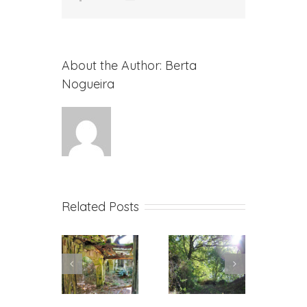
About the Author:
Berta
Nogueira
Related Posts
El
Senderismo
Identidad
encanto
turístico
cultural