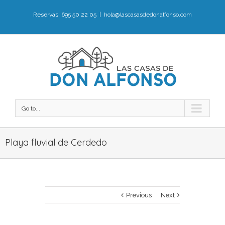
Reservas: 695 50 22 05
|
hola@lascasasdedonalfonso.com
Go to...
Playa fluvial de Cerdedo
Previous
Next