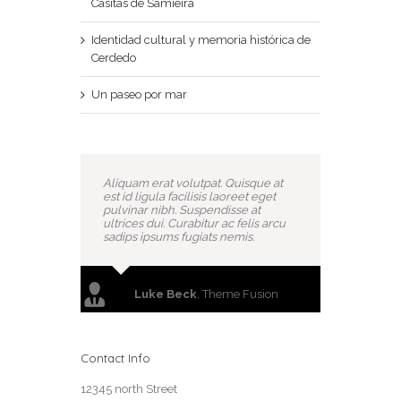
Casitas de Samieira
Identidad cultural y memoria histórica de
Cerdedo
Un paseo por mar
Aliquam erat volutpat. Quisque at
est id ligula facilisis laoreet eget
pulvinar nibh. Suspendisse at
ultrices dui. Curabitur ac felis arcu
sadips ipsums fugiats nemis.
Luke Beck
,
Theme Fusion
Contact Info
12345 north Street