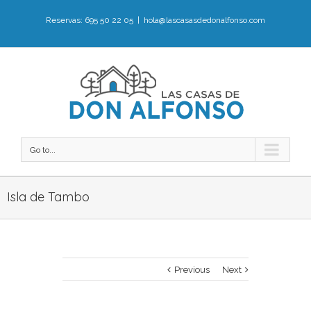
Reservas: 695 50 22 05
|
hola@lascasasdedonalfonso.com
Go to...
Isla de Tambo
Previous
Next