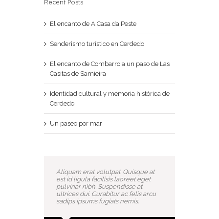
Recent Posts
El encanto de A Casa da Peste
Senderismo turístico en Cerdedo
El encanto de Combarro a un paso de Las
Casitas de Samieira
Identidad cultural y memoria histórica de
Cerdedo
Un paseo por mar
Aliquam erat volutpat. Quisque at
est id ligula facilisis laoreet eget
pulvinar nibh. Suspendisse at
ultrices dui. Curabitur ac felis arcu
sadips ipsums fugiats nemis.