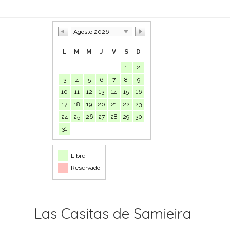
Agosto 2026
L
M
M
J
V
S
D
1
2
3
4
5
6
7
8
9
10
11
12
13
14
15
16
17
18
19
20
21
22
23
24
25
26
27
28
29
30
31
Libre
Reservado
Las Casitas de Samieira