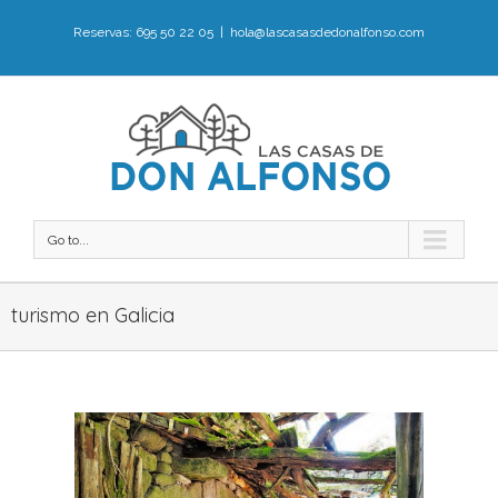
Reservas: 695 50 22 05
|
hola@lascasasdedonalfonso.com
Go to...
turismo en Galicia