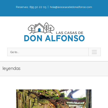
Reservas: 695 50 22 05
|
hola@lascasasdedonalfonso.com
Go to...
leyendas