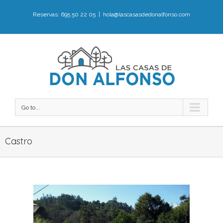
Reservas: 695 50 22 05
|
hola@lascasasdedonalfonso.com
Go to...
Castro