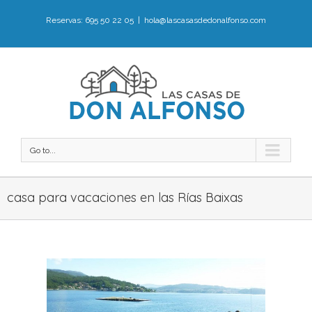
Reservas: 695 50 22 05
|
hola@lascasasdedonalfonso.com
Go to...
casa para vacaciones en las Rías Baixas