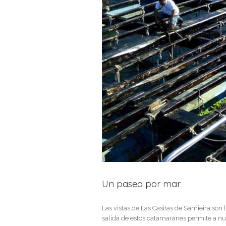
Un paseo por mar
Las vistas de Las Casitas de Samieira son
salida de estos catamaranes permite a nuest