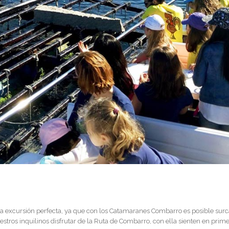
 la excursión perfecta, ya que con los Catamaranes Combarro es posible surca
ros inquilinos disfrutar de la Ruta de Combarro, con ella sienten en primera p