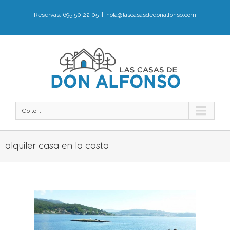
Reservas: 695 50 22 05
|
hola@lascasasdedonalfonso.com
Go to...
alquiler casa en la costa