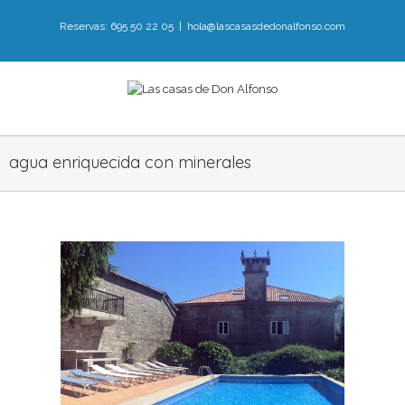
Reservas: 695 50 22 05
|
hola@lascasasdedonalfonso.com
agua enriquecida con minerales
a de