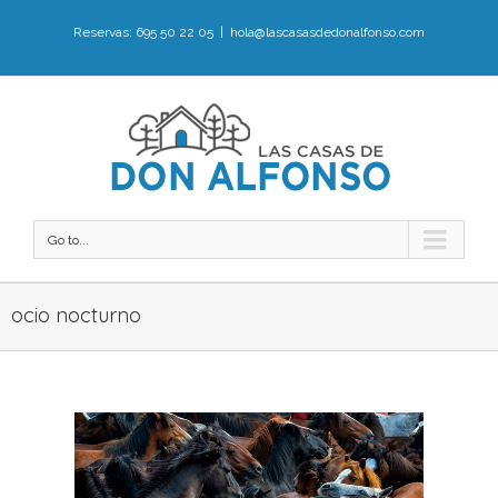
Reservas: 695 50 22 05
|
hola@lascasasdedonalfonso.com
Go to...
ocio nocturno