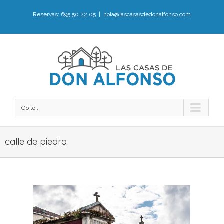
Reservas: 695 50 22 05
|
hola@lascasasdedonalfonso.com
Go to...
calle de piedra