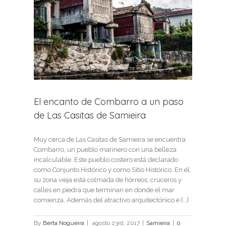
ro a
s de
El encanto de Combarro a un paso
de Las Casitas de Samieira
Muy cerca de Las Casitas de Samieira se encuentra
Combarro, un pueblo marinero con una belleza
incalculable. Este pueblo costero está declarado
como Conjunto Histórico y como Sitio Histórico. En él,
su zona vieja está colmada de hórreos, cruceros y
calles en piedra que terminan en donde el mar
comienza. Además del atractivo arquitectónico e [...]
By
Berta Nogueira
|
agosto 23rd, 2017
|
Samieira
|
0